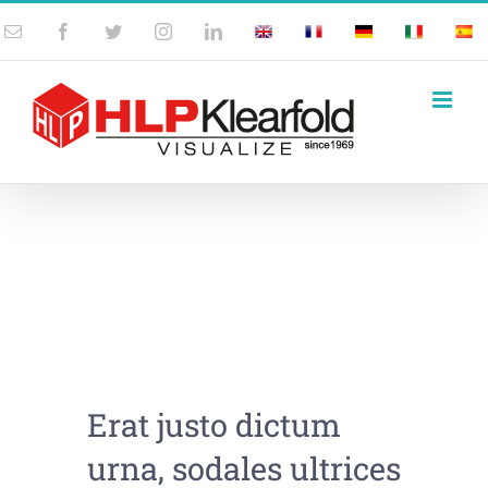
Skip
Email
Facebook
Twitter
Instagram
LinkedIn
UK
France
Germany
Italy
Spai
to
content
Erat justo dictum
urna, sodales ultrices